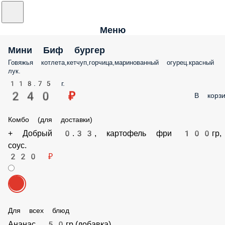
Меню
Мини Биф бургер
Говяжья котлета,кетчуп,горчица,маринованный огурец.красный лук
118.75 г.
240 ₽
В корз
Комбо (для доставки)
+ Добрый 0.33, картофель фри 100гр, соус.
220 ₽
Для всех блюд
Ананас 50гр.(добавка)