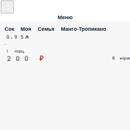
Меню
Сок Моя Семья Манго-Тропикано
0.95л
-
1 порц.
200 ₽
В корзи